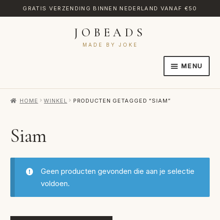
GRATIS VERZENDING BINNEN NEDERLAND VANAF €50
JOBEADS
Ga
Ga
door
naar
MADE BY JOKE
naar
de
MENU
navigatie
inhoud
HOME
HOME
WINKEL
PRODUCTEN GETAGGED “SIAM”
AFREKENEN
CATEGORIES
Siam
CONTACT
MIJN ACCOUNT
Geen producten gevonden die aan je selectie
voldoen.
RETOURNEREN
TRANSLATE