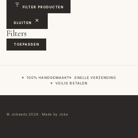
VERLANGLIJST
FILTER PRODUCTEN
VERZENDKOSTEN
SLUITEN
VOLG BESTELLING
Filters
WINKEL
TOEPASSEN
WINKELWAGEN
100% HANDGEMAAKT
SNELLE VERZENDING
VEILIG BETALEN
© Jobeads 2026 · Made by Joke