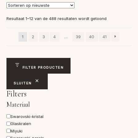
Gesorteerd
Resultaat 1–12 van de 488 resultaten wordt getoond
op
nieuwste
1
2
3
4
…
39
40
41
FILTER PRODUCTEN
SLUITEN
Filters
Materiaal
Materiaal
Swarovski-kristal
Glaskralen
Miyuki