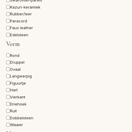
Swarovski-parels
Kazuri-keramiek
Rubber/leer
Paracord
Faux leather
Edelsteen
Vorm
Vorm
Rond
Druppel
Ovaal
Langwerpig
Figuurtje
Hart
Vierkant
Driehoek
Ruit
Dobbelsteen
Waaier