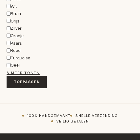
Wit
Bruin
Grijs
Zilver
Oranje
Paars
Rood
Turquoise
Geel
8 MEER TONEN
TOEPASSEN
100% HANDGEMAAKT
SNELLE VERZENDING
VEILIG BETALEN