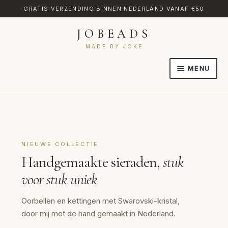
GRATIS VERZENDING BINNEN NEDERLAND VANAF €50
JOBEADS
Ga
Ga
door
naar
MADE BY JOKE
naar
de
MENU
navigatie
inhoud
HOME
AFREKENEN
CATEGORIES
NIEUWE COLLECTIE
CONTACT
Handgemaakte sieraden,
stuk
MIJN ACCOUNT
voor stuk uniek
RETOURNEREN
Oorbellen en kettingen met Swarovski-kristal,
door mij met de hand gemaakt in Nederland.
TRANSLATE