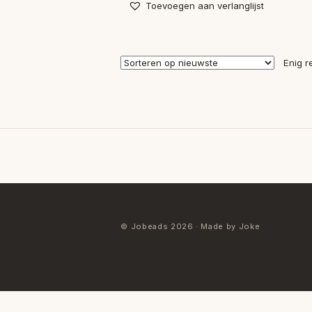
Toevoegen aan verlanglijst
Enig r
© Jobeads 2026 · Made by Joke