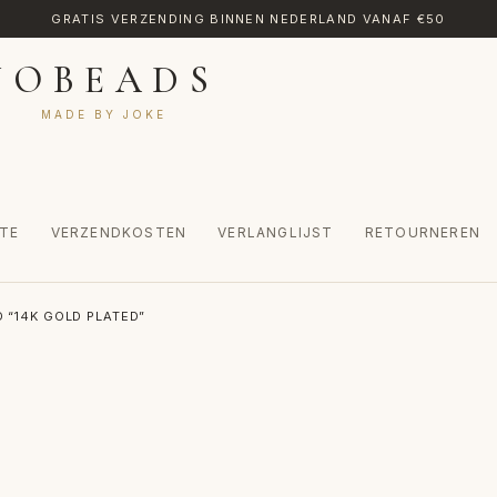
GRATIS VERZENDING BINNEN NEDERLAND VANAF €50
JOBEADS
MADE BY JOKE
TE
VERZENDKOSTEN
VERLANGLIJST
RETOURNEREN
CT
MIJN ACCOUNT
RETOURNEREN
TRANSLATE
VERLANGLIJST
“14K GOLD PLATED”
INKEL
WINKELWAGEN