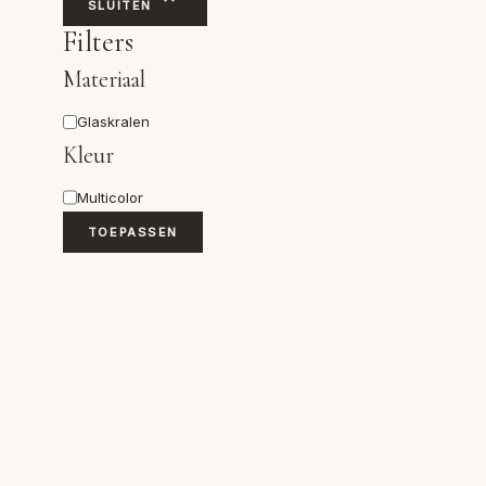
SLUITEN
Filters
Materiaal
Materiaal
Glaskralen
Kleur
Kleur
Multicolor
TOEPASSEN