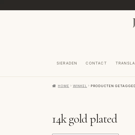
Ga
Ga
door
naar
naar
de
navigatie
inhoud
SIERADEN
CONTACT
TRANSLA
HOME
AFREKENEN
CATEGORIES
CONTA
HOME
WINKEL
PRODUCTEN GETAGGED 
VERZENDKOSTEN
VOLG BESTELLING
W
14k gold plated