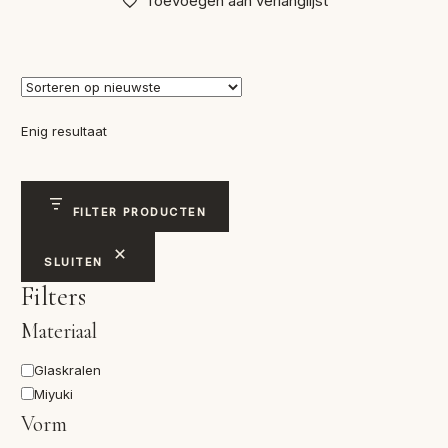
Toevoegen aan verlanglijst
Enig resultaat
FILTER PRODUCTEN
SLUITEN
Filters
Materiaal
Materiaal
Glaskralen
Miyuki
Vorm