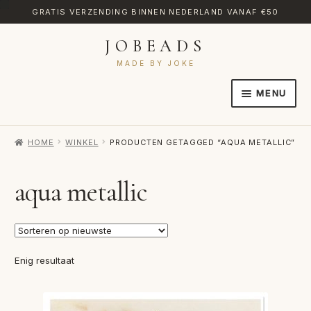
GRATIS VERZENDING BINNEN NEDERLAND VANAF €50
JOBEADS
Ga
Ga
door
naar
MADE BY JOKE
naar
de
MENU
navigatie
inhoud
HOME
HOME
WINKEL
PRODUCTEN GETAGGED “AQUA METALLIC”
AFREKENEN
CATEGORIES
aqua metallic
CONTACT
MIJN ACCOUNT
Enig resultaat
RETOURNEREN
TRANSLATE