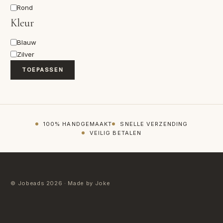
Vorm
Rond
Kleur
Kleur
Blauw
Zilver
TOEPASSEN
100% HANDGEMAAKT
SNELLE VERZENDING
VEILIG BETALEN
© Jobeads 2026 · Made by Joke