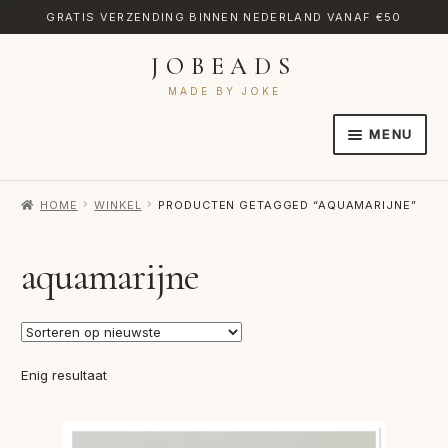
GRATIS VERZENDING BINNEN NEDERLAND VANAF €50
JOBEADS
Ga
Ga
door
naar
MADE BY JOKE
naar
de
MENU
navigatie
inhoud
HOME
HOME
WINKEL
PRODUCTEN GETAGGED “AQUAMARIJNE”
AFREKENEN
CATEGORIES
aquamarijne
CONTACT
MIJN ACCOUNT
Enig resultaat
RETOURNEREN
TRANSLATE