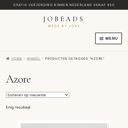
GRATIS VERZENDING BINNEN NEDERLAND VANAF €50
JOBEADS
Ga
Ga
door
naar
MADE BY JOKE
naar
de
MENU
navigatie
inhoud
HOME
HOME
WINKEL
PRODUCTEN GETAGGED “AZORE”
AFREKENEN
CATEGORIES
Azore
CONTACT
MIJN ACCOUNT
Enig resultaat
RETOURNEREN
TRANSLATE