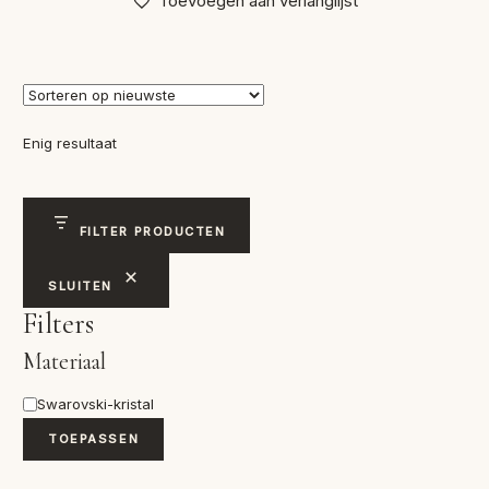
Toevoegen aan verlanglijst
Enig resultaat
FILTER PRODUCTEN
SLUITEN
Filters
Materiaal
Materiaal
Swarovski-kristal
TOEPASSEN