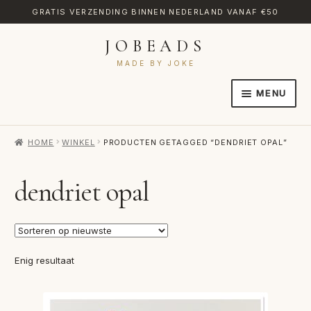
GRATIS VERZENDING BINNEN NEDERLAND VANAF €50
JOBEADS
Ga
Ga
door
naar
MADE BY JOKE
naar
de
MENU
navigatie
inhoud
HOME
HOME
WINKEL
PRODUCTEN GETAGGED “DENDRIET OPAL”
AFREKENEN
CATEGORIES
dendriet opal
CONTACT
MIJN ACCOUNT
Enig resultaat
RETOURNEREN
TRANSLATE