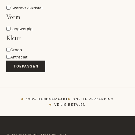
Materiaal
Swarovski-kristal
Vorm
Vorm
Langwerpig
Kleur
Kleur
Groen
Antraciet
TOEPASSEN
100% HANDGEMAAKT
SNELLE VERZENDING
VEILIG BETALEN
© Jobeads 2026 · Made by Joke