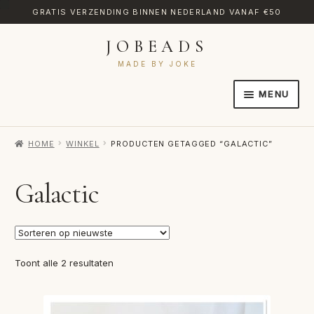
GRATIS VERZENDING BINNEN NEDERLAND VANAF €50
JOBEADS
Ga
Ga
door
naar
MADE BY JOKE
naar
de
MENU
navigatie
inhoud
HOME
HOME
WINKEL
PRODUCTEN GETAGGED “GALACTIC”
AFREKENEN
CATEGORIES
Galactic
CONTACT
MIJN ACCOUNT
Gesorteerd
Toont alle 2 resultaten
RETOURNEREN
op
nieuwste
TRANSLATE