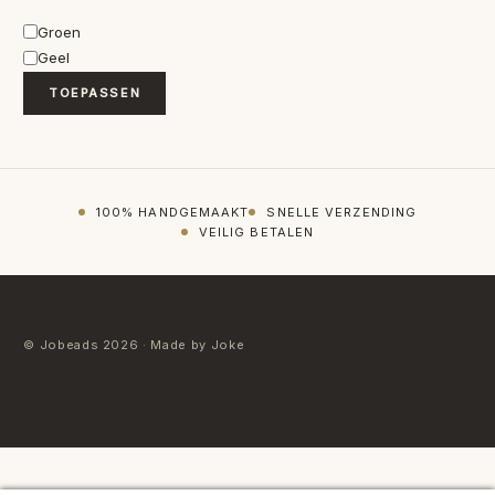
Kleur
Groen
Geel
TOEPASSEN
100% HANDGEMAAKT
SNELLE VERZENDING
VEILIG BETALEN
© Jobeads 2026 · Made by Joke