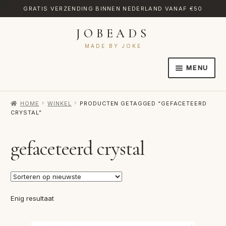
GRATIS VERZENDING BINNEN NEDERLAND VANAF €50
JOBEADS
Ga
Ga
door
naar
MADE BY JOKE
naar
de
MENU
navigatie
inhoud
HOME
HOME
WINKEL
PRODUCTEN GETAGGED “GEFACETEERD
AFREKENEN
CRYSTAL”
CATEGORIES
gefaceteerd crystal
CONTACT
MIJN ACCOUNT
RETOURNEREN
Enig resultaat
TRANSLATE