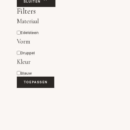
SLUITEN
Filters
Materiaal
Materiaal
Edelsteen
Vorm
Vorm
Druppel
Kleur
Kleur
Blauw
TOEPASSEN