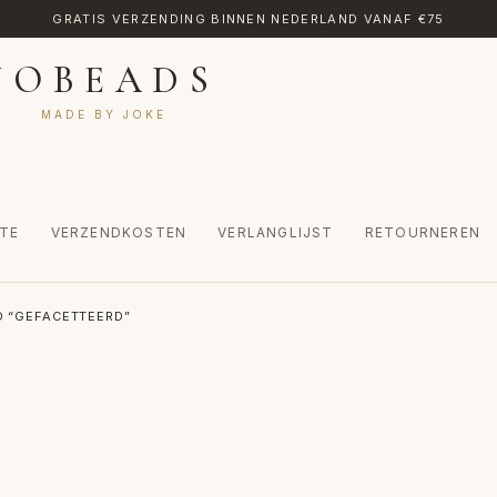
GRATIS VERZENDING BINNEN NEDERLAND VANAF €75
JOBEADS
MADE BY JOKE
TE
VERZENDKOSTEN
VERLANGLIJST
RETOURNEREN
CT
MIJN ACCOUNT
RETOURNEREN
TRANSLATE
VERLANGLIJST
 “GEFACETTEERD”
INKEL
WINKELWAGEN