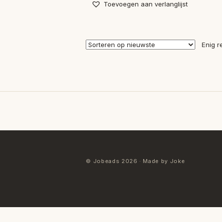
Toevoegen aan verlanglijst
Enig r
© Jobeads 2026 · Made by Joke