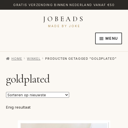
GRATIS VERZENDING BINNEN NEDERLAND VANAF €50
JOBEADS
Ga
Ga
door
naar
MADE BY JOKE
naar
de
MENU
navigatie
inhoud
HOME
HOME
WINKEL
PRODUCTEN GETAGGED “GOLDPLATED”
AFREKENEN
CATEGORIES
goldplated
CONTACT
MIJN ACCOUNT
Enig resultaat
RETOURNEREN
TRANSLATE