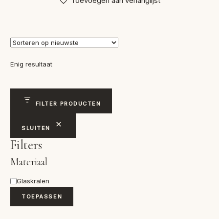
Toevoegen aan verlanglijst
Enig resultaat
FILTER PRODUCTEN
SLUITEN
Filters
Materiaal
Materiaal
Glaskralen
TOEPASSEN