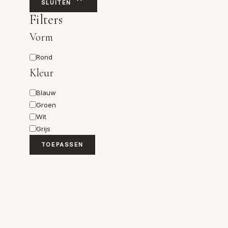
SLUITEN
Filters
Vorm
Vorm
Rond
Kleur
Kleur
Blauw
Groen
Wit
Grijs
TOEPASSEN