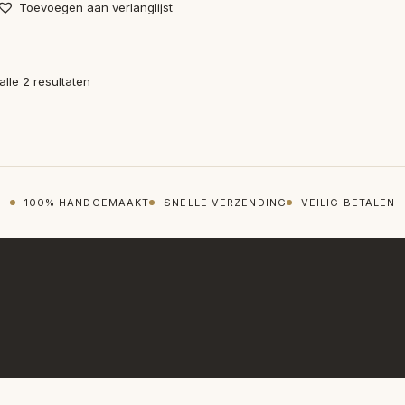
Toevoegen aan verlanglijst
Gesorteerd
alle 2 resultaten
op
nieuwste
100% HANDGEMAAKT
SNELLE VERZENDING
VEILIG BETALEN