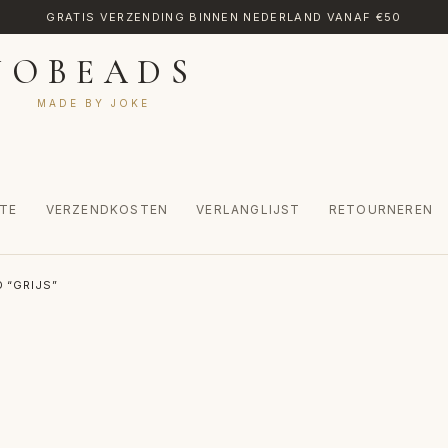
GRATIS VERZENDING BINNEN NEDERLAND VANAF €50
JOBEADS
MADE BY JOKE
TE
VERZENDKOSTEN
VERLANGLIJST
RETOURNEREN
CT
MIJN ACCOUNT
RETOURNEREN
TRANSLATE
VERLANGLIJST
 “GRIJS”
INKEL
WINKELWAGEN