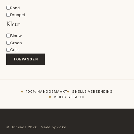
Vorm
Rond
Druppel
Kleur
Kleur
Blauw
Groen
Grijs
TOEPASSEN
100% HANDGEMAAKT
SNELLE VERZENDING
VEILIG BETALEN
© Jobeads 2026 · Made by Joke