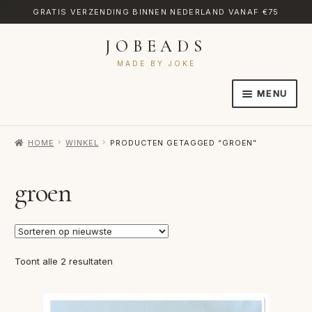
GRATIS VERZENDING BINNEN NEDERLAND VANAF €75
JOBEADS
Ga
Ga
door
naar
MADE BY JOKE
naar
de
MENU
navigatie
inhoud
HOME
HOME
WINKEL
PRODUCTEN GETAGGED “GROEN”
AFREKENEN
CATEGORIES
groen
CONTACT
MIJN ACCOUNT
Gesorteerd
Toont alle 2 resultaten
RETOURNEREN
op
nieuwste
TRANSLATE