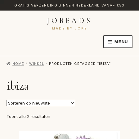
GRATIS VERZENDING BINNEN NEDERLAND VANAF €50
JOBEADS
Ga
Ga
door
naar
MADE BY JOKE
naar
de
MENU
navigatie
inhoud
HOME
HOME
WINKEL
PRODUCTEN GETAGGED “IBIZA”
AFREKENEN
CATEGORIES
ibiza
CONTACT
MIJN ACCOUNT
Gesorteerd
Toont alle 2 resultaten
RETOURNEREN
op
nieuwste
TRANSLATE