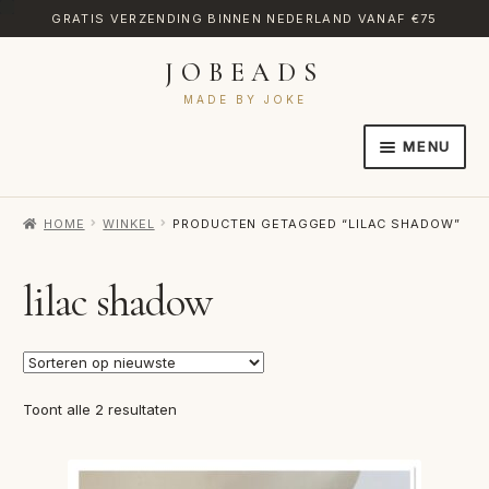
GRATIS VERZENDING BINNEN NEDERLAND VANAF €75
JOBEADS
Ga
Ga
door
naar
MADE BY JOKE
naar
de
MENU
navigatie
inhoud
HOME
HOME
WINKEL
PRODUCTEN GETAGGED “LILAC SHADOW”
AFREKENEN
CATEGORIES
lilac shadow
CONTACT
MIJN ACCOUNT
Gesorteerd
Toont alle 2 resultaten
RETOURNEREN
op
nieuwste
TRANSLATE