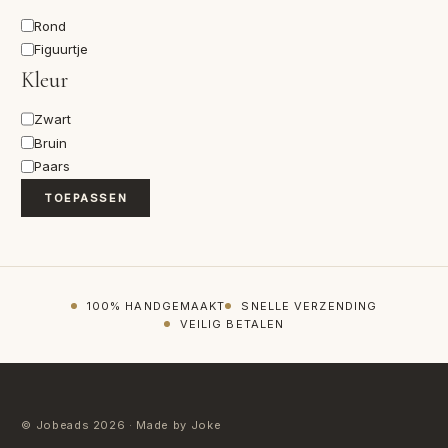
Vorm
Rond
Figuurtje
Kleur
Kleur
Zwart
Bruin
Paars
TOEPASSEN
100% HANDGEMAAKT
SNELLE VERZENDING
VEILIG BETALEN
© Jobeads 2026 · Made by Joke