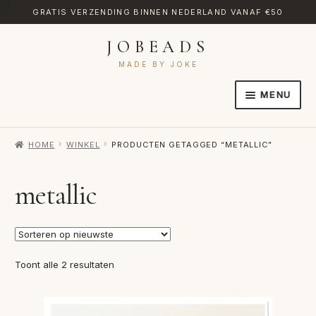
GRATIS VERZENDING BINNEN NEDERLAND VANAF €50
JOBEADS
Ga
Ga
door
naar
MADE BY JOKE
naar
de
MENU
navigatie
inhoud
HOME
HOME
WINKEL
PRODUCTEN GETAGGED “METALLIC”
AFREKENEN
CATEGORIES
metallic
CONTACT
MIJN ACCOUNT
Gesorteerd
Toont alle 2 resultaten
RETOURNEREN
op
nieuwste
TRANSLATE