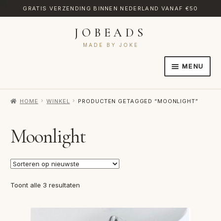
GRATIS VERZENDING BINNEN NEDERLAND VANAF €50
JOBEADS
Ga
Ga
door
naar
MADE BY JOKE
naar
de
MENU
navigatie
inhoud
HOME
HOME
WINKEL
PRODUCTEN GETAGGED “MOONLIGHT”
AFREKENEN
CATEGORIES
Moonlight
CONTACT
MIJN ACCOUNT
Gesorteerd
Toont alle 3 resultaten
RETOURNEREN
op
nieuwste
TRANSLATE