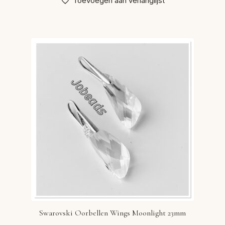
Toevoegen aan verlanglijst
Swarovski Oorbellen Wings Moonlight 23mm