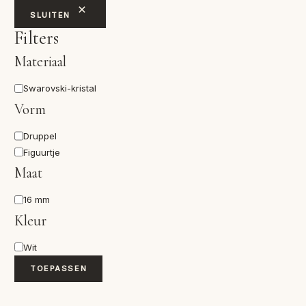
SLUITEN
Filters
Materiaal
Materiaal
Swarovski-kristal
Vorm
Vorm
Druppel
Figuurtje
Maat
Maat
16 mm
Kleur
Kleur
Wit
TOEPASSEN