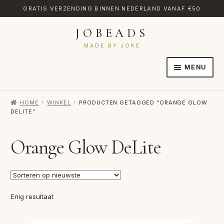
GRATIS VERZENDING BINNEN NEDERLAND VANAF €50
JOBEADS
Ga
Ga
door
naar
MADE BY JOKE
naar
de
MENU
navigatie
inhoud
HOME
HOME
WINKEL
PRODUCTEN GETAGGED “ORANGE GLOW
AFREKENEN
DELITE”
CATEGORIES
Orange Glow DeLite
CONTACT
MIJN ACCOUNT
RETOURNEREN
Enig resultaat
TRANSLATE