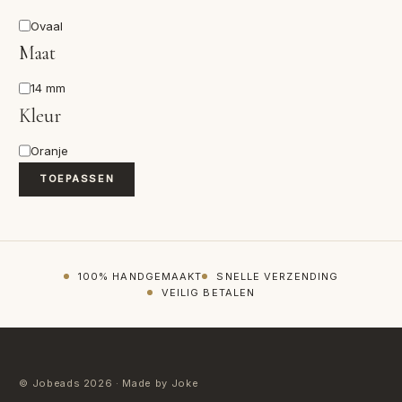
Vorm
Ovaal
Maat
Maat
14 mm
Kleur
Kleur
Oranje
TOEPASSEN
100% HANDGEMAAKT
SNELLE VERZENDING
VEILIG BETALEN
© Jobeads 2026 · Made by Joke