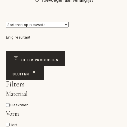
Toevoegen aan verlanglijst
Enig resultaat
FILTER PRODUCTEN
SLUITEN
Filters
Materiaal
Materiaal
Glaskralen
Vorm
Vorm
Hart