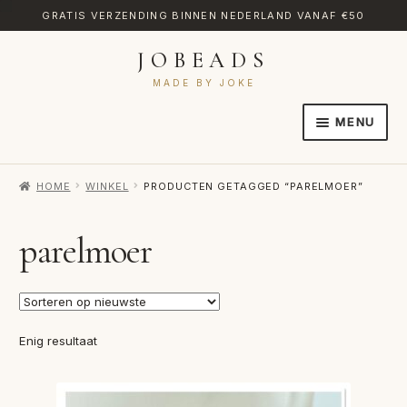
GRATIS VERZENDING BINNEN NEDERLAND VANAF €50
JOBEADS
Ga
Ga
door
naar
MADE BY JOKE
naar
de
MENU
navigatie
inhoud
HOME
HOME
WINKEL
PRODUCTEN GETAGGED “PARELMOER”
AFREKENEN
CATEGORIES
parelmoer
CONTACT
MIJN ACCOUNT
Enig resultaat
RETOURNEREN
TRANSLATE