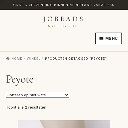
GRATIS VERZENDING BINNEN NEDERLAND VANAF €50
JOBEADS
Ga
Ga
door
naar
MADE BY JOKE
naar
de
MENU
navigatie
inhoud
HOME
HOME
WINKEL
PRODUCTEN GETAGGED “PEYOTE”
AFREKENEN
CATEGORIES
Peyote
CONTACT
MIJN ACCOUNT
Gesorteerd
Toont alle 2 resultaten
RETOURNEREN
op
nieuwste
TRANSLATE