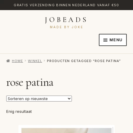
GRATIS VERZENDING BINNEN NEDERLAND VANAF €50
JOBEADS
Ga
Ga
door
naar
MADE BY JOKE
naar
de
MENU
navigatie
inhoud
HOME
HOME
WINKEL
PRODUCTEN GETAGGED “ROSE PATINA”
AFREKENEN
CATEGORIES
rose patina
CONTACT
MIJN ACCOUNT
Enig resultaat
RETOURNEREN
TRANSLATE