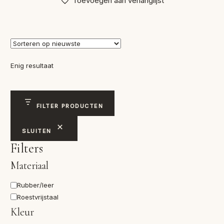
Toevoegen aan verlanglijst
Enig resultaat
FILTER PRODUCTEN
SLUITEN
Filters
Materiaal
Materiaal
Rubber/leer
Roestvrijstaal
Kleur