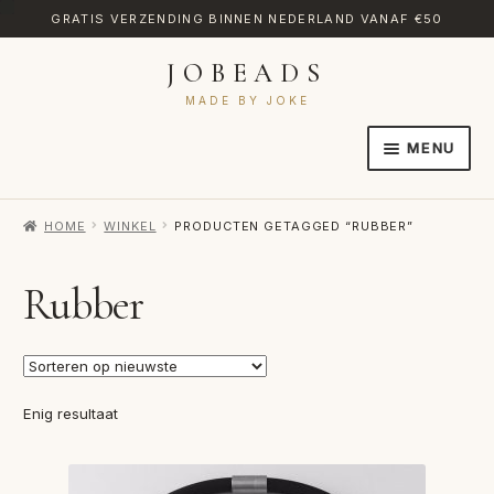
GRATIS VERZENDING BINNEN NEDERLAND VANAF €50
JOBEADS
Ga
Ga
door
naar
MADE BY JOKE
naar
de
MENU
navigatie
inhoud
HOME
HOME
WINKEL
PRODUCTEN GETAGGED “RUBBER”
AFREKENEN
CATEGORIES
Rubber
CONTACT
MIJN ACCOUNT
Enig resultaat
RETOURNEREN
TRANSLATE