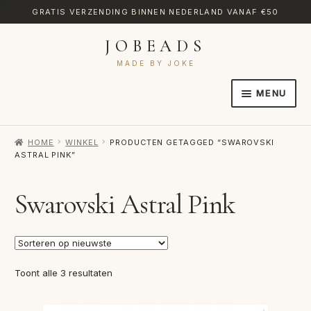
GRATIS VERZENDING BINNEN NEDERLAND VANAF €50
JOBEADS
Ga
Ga
door
naar
MADE BY JOKE
naar
de
MENU
navigatie
inhoud
HOME
HOME
WINKEL
PRODUCTEN GETAGGED “SWAROVSKI
AFREKENEN
ASTRAL PINK”
CATEGORIES
Swarovski Astral Pink
CONTACT
MIJN ACCOUNT
RETOURNEREN
Gesorteerd
Toont alle 3 resultaten
op
TRANSLATE
nieuwste