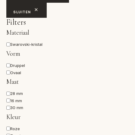
SLUITEN
Filters
Materiaal
Materiaal
Swarovski-kristal
Vorm
Vorm
Druppel
Ovaal
Maat
Maat
28 mm
16 mm
30 mm
Kleur
Kleur
Roze