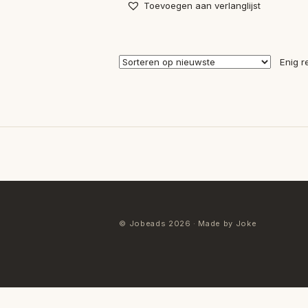
Toevoegen aan verlanglijst
Enig r
© Jobeads 2026 · Made by Joke