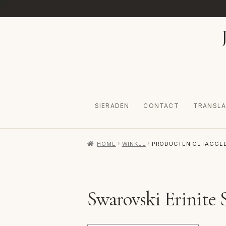
Ga
Ga
door
naar
naar
de
navigatie
inhoud
SIERADEN
CONTACT
TRANSLA
HOME
AFREKENEN
CATEGORIES
CONTA
HOME
WINKEL
PRODUCTEN GETAGGED
VERZENDKOSTEN
VOLG BESTELLING
W
Swarovski Erinite