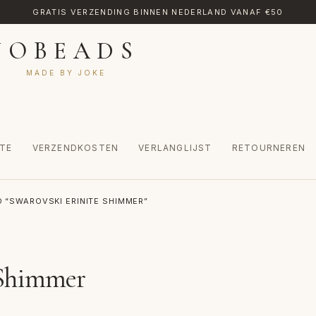
GRATIS VERZENDING BINNEN NEDERLAND VANAF €50
JOBEADS
MADE BY JOKE
TE
VERZENDKOSTEN
VERLANGLIJST
RETOURNEREN
CT
MIJN ACCOUNT
RETOURNEREN
TRANSLATE
VERLANGLIJST
 “SWAROVSKI ERINITE SHIMMER”
INKEL
WINKELWAGEN
 Shimmer