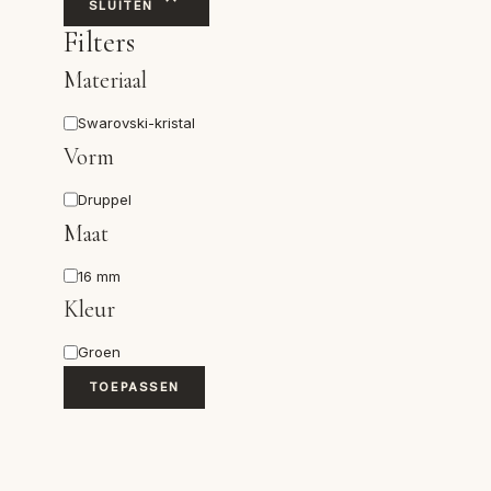
SLUITEN
Filters
Materiaal
Materiaal
Swarovski-kristal
Vorm
Vorm
Druppel
Maat
Maat
16 mm
Kleur
Kleur
Groen
TOEPASSEN