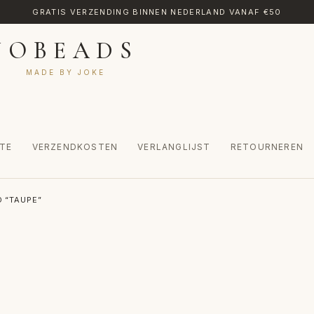
GRATIS VERZENDING BINNEN NEDERLAND VANAF €50
JOBEADS
MADE BY JOKE
TE
VERZENDKOSTEN
VERLANGLIJST
RETOURNEREN
CT
MIJN ACCOUNT
RETOURNEREN
TRANSLATE
VERLANGLIJST
 “TAUPE”
INKEL
WINKELWAGEN