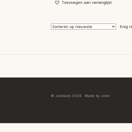
Toevoegen aan verlanglijst
Enig r
© Jobeads 2026 · Made by Joke