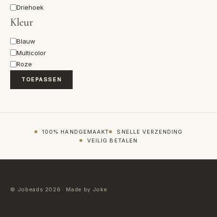
Vorm
Driehoek
Kleur
Kleur
Blauw
Multicolor
Roze
TOEPASSEN
100% HANDGEMAAKT
SNELLE VERZENDING
VEILIG BETALEN
© Jobeads 2026 · Made by Joke