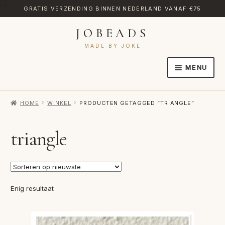
GRATIS VERZENDING BINNEN NEDERLAND VANAF €75
JOBEADS
Ga
Ga
door
naar
MADE BY JOKE
naar
de
MENU
navigatie
inhoud
HOME
HOME
WINKEL
PRODUCTEN GETAGGED “TRIANGLE”
AFREKENEN
CATEGORIES
triangle
CONTACT
MIJN ACCOUNT
Enig resultaat
RETOURNEREN
TRANSLATE