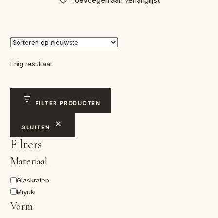
Toevoegen aan verlanglijst
Enig resultaat
FILTER PRODUCTEN
SLUITEN
Filters
Materiaal
Materiaal
Glaskralen
Miyuki
Vorm