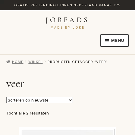
GRATIS VERZENDING BINNEN NEDERLAND VANAF €75
JOBEADS
Ga
Ga
door
naar
MADE BY JOKE
naar
de
MENU
navigatie
inhoud
HOME
HOME
WINKEL
PRODUCTEN GETAGGED “VEER”
AFREKENEN
CATEGORIES
veer
CONTACT
MIJN ACCOUNT
Gesorteerd
Toont alle 2 resultaten
RETOURNEREN
op
nieuwste
TRANSLATE