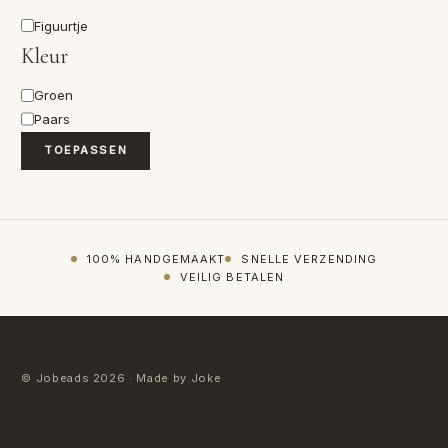
Vorm
Figuurtje
Kleur
Kleur
Groen
Paars
TOEPASSEN
100% HANDGEMAAKT
SNELLE VERZENDING
VEILIG BETALEN
© Jobeads 2026 · Made by Joke