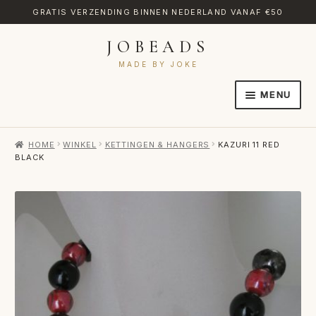
GRATIS VERZENDING BINNEN NEDERLAND VANAF €50
JOBEADS
Ga
Ga
door
naar
MADE BY JOKE
naar
de
MENU
navigatie
inhoud
HOME
HOME
WINKEL
KETTINGEN & HANGERS
KAZURI 11 RED
AFREKENEN
BLACK
CATEGORIES
CONTACT
MIJN ACCOUNT
RETOURNEREN
TRANSLATE