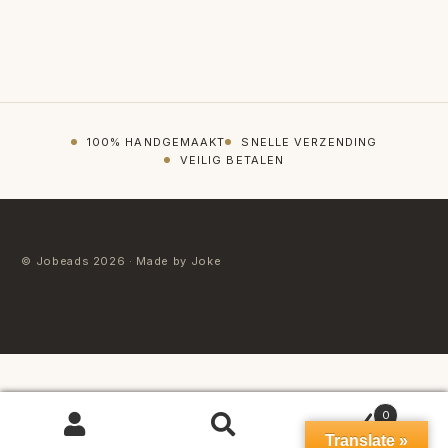
100% HANDGEMAAKT
SNELLE VERZENDING
VEILIG BETALEN
© Jobeads 2026 · Made by Joke
0
ZOEKEN
Zoeken
Translate »