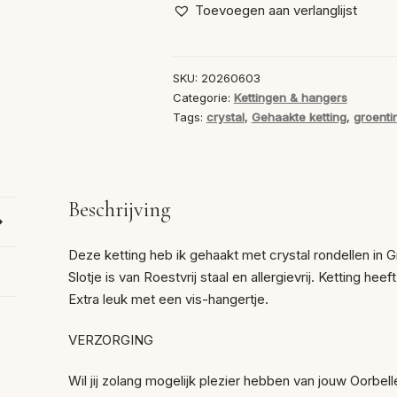
ketting
Toevoegen aan verlanglijst
Green
aantal
SKU:
20260603
Categorie:
Kettingen & hangers
Tags:
crystal
,
Gehaakte ketting
,
groenti
Beschrijving
Deze ketting heb ik gehaakt met crystal rondellen in 
Slotje is van Roestvrij staal en allergievrij. Ketting he
Extra leuk met een vis-hangertje.
VERZORGING
Wil jij zolang mogelijk plezier hebben van jouw Oorbell