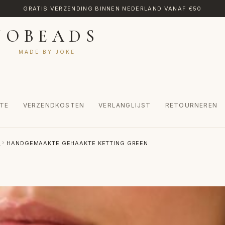
GRATIS VERZENDING BINNEN NEDERLAND VANAF €50
JOBEADS
MADE BY JOKE
TE
VERZENDKOSTEN
VERLANGLIJST
RETOURNEREN
CT
MIJN ACCOUNT
RETOURNEREN
TRANSLATE
VERLANGLIJST
S
HANDGEMAAKTE GEHAAKTE KETTING GREEN
INKEL
WINKELWAGEN