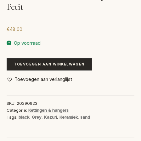
Petit
€
48,00
Op voorraad
Kazuri
TOEVOEGEN AAN WINKELWAGEN
Keramiek
Black/Grey/Sand
Toevoegen aan verlanglijst
Petit
aantal
SKU:
20290923
Categorie:
Kettingen & hangers
Tags:
black
,
Grey
,
Kazuri
,
Keramiek
,
sand