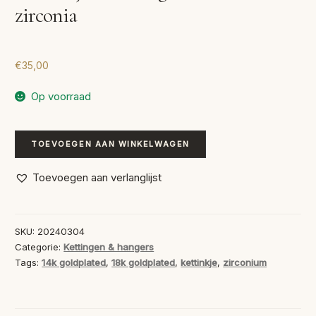
zirconia
€
35,00
Op voorraad
Kettinkje
TOEVOEGEN AAN WINKELWAGEN
met
hanger
Toevoegen aan verlanglijst
bezet
met
zirconia
SKU:
20240304
aantal
Categorie:
Kettingen & hangers
Tags:
14k goldplated
,
18k goldplated
,
kettinkje
,
zirconium