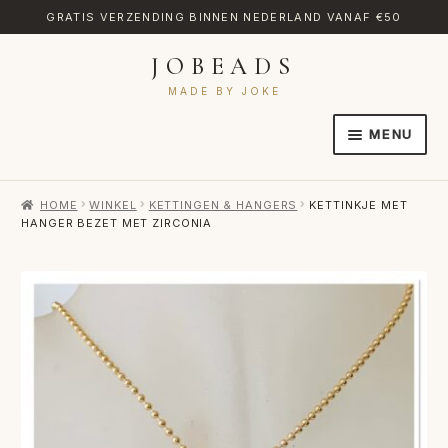
GRATIS VERZENDING BINNEN NEDERLAND VANAF €50
JOBEADS
Ga
Ga
door
naar
MADE BY JOKE
naar
de
MENU
navigatie
inhoud
HOME
HOME
WINKEL
KETTINGEN & HANGERS
KETTINKJE MET
AFREKENEN
HANGER BEZET MET ZIRCONIA
CATEGORIES
CONTACT
MIJN ACCOUNT
RETOURNEREN
TRANSLATE