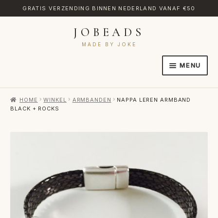
GRATIS VERZENDING BINNEN NEDERLAND VANAF €50
JOBEADS
Ga
Ga
door
naar
MADE BY JOKE
naar
de
MENU
navigatie
inhoud
HOME
HOME
WINKEL
ARMBANDEN
NAPPA LEREN ARMBAND
AFREKENEN
BLACK + ROCKS
CATEGORIES
CONTACT
MIJN ACCOUNT
RETOURNEREN
TRANSLATE