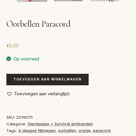
Oorbellen Paracord
€
5,00
Op voorraad
Oorbellen
TOEVOEGEN AAN WINKELWAGEN
Paracord
aantal
Toevoegen aan verlanglijst
SKU:
20140111
Categorie:
Vierdaagse + Survival armbanden
Tags:
4-daagse Nijmegen
,
oorbellen
,
oranje
,
paracord