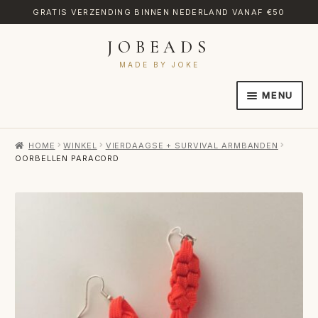
GRATIS VERZENDING BINNEN NEDERLAND VANAF €50
JOBEADS
Ga
Ga
door
naar
MADE BY JOKE
naar
de
MENU
navigatie
inhoud
HOME
HOME
WINKEL
VIERDAAGSE + SURVIVAL ARMBANDEN
AFREKENEN
OORBELLEN PARACORD
CATEGORIES
CONTACT
MIJN ACCOUNT
RETOURNEREN
TRANSLATE