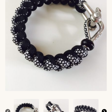
VERLANGLIJST
VERZENDKOSTEN
VOLG BESTELLING
WINKEL
WINKELWAGEN