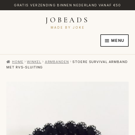
GRATIS VERZENDING BINNEN NEDERLAND VANAF €50
JOBEADS
Ga
Ga
door
naar
MADE BY JOKE
naar
de
MENU
navigatie
inhoud
HOME
HOME
WINKEL
ARMBANDEN
STOERE SURVIVAL ARMBAND
AFREKENEN
MET RVS-SLUITING
CATEGORIES
CONTACT
MIJN ACCOUNT
RETOURNEREN
TRANSLATE