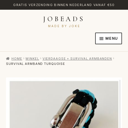
GRATIS VERZENDING BINNEN NEDERLAND VANAF €50
JOBEADS
Ga
Ga
door
naar
MADE BY JOKE
naar
de
MENU
navigatie
inhoud
HOME
HOME
WINKEL
VIERDAAGSE + SURVIVAL ARMBANDEN
AFREKENEN
SURVIVAL ARMBAND TURQUOISE
CATEGORIES
CONTACT
MIJN ACCOUNT
RETOURNEREN
TRANSLATE