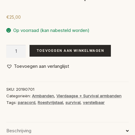
€
25,00
Op voorraad (kan nabesteld worden)
Survival
TOEVOEGEN AAN WINKELWAGEN
Armband
Turquoise
Toevoegen aan verlanglijst
aantal
SKU:
20190701
Categorieën:
Armbanden
,
Vierdaagse + Survival armbanden
Tags:
paracord
,
Roestvrijstaal
,
survival
,
verstelbaar
Beschrijving