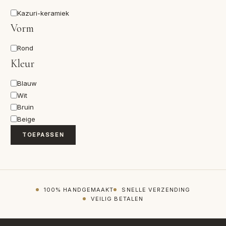
Materiaal
Kazuri-keramiek
Vorm
Vorm
Rond
Kleur
Kleur
Blauw
Wit
Bruin
Beige
TOEPASSEN
100% HANDGEMAAKT
SNELLE VERZENDING
VEILIG BETALEN