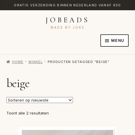
GRATIS VERZENDING BINNEN NEDERLAND VANAF €50
JOBEADS
Ga
Ga
door
naar
MADE BY JOKE
naar
de
MENU
navigatie
inhoud
HOME
HOME
WINKEL
PRODUCTEN GETAGGED “BEIGE”
AFREKENEN
CATEGORIES
beige
CONTACT
MIJN ACCOUNT
Gesorteerd
Toont alle 2 resultaten
RETOURNEREN
op
nieuwste
TRANSLATE