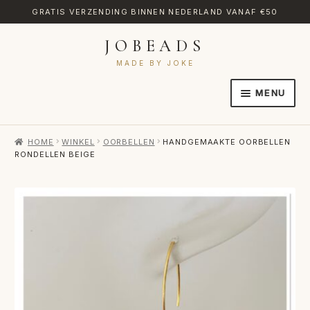
GRATIS VERZENDING BINNEN NEDERLAND VANAF €50
JOBEADS
Ga
Ga
door
naar
MADE BY JOKE
naar
de
MENU
navigatie
inhoud
HOME
HOME
WINKEL
OORBELLEN
HANDGEMAAKTE OORBELLEN
AFREKENEN
RONDELLEN BEIGE
CATEGORIES
CONTACT
MIJN ACCOUNT
RETOURNEREN
TRANSLATE