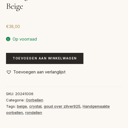
Beige
€
38,00
Op voorraad
Handgemaakte
TOEVOEGEN AAN WINKELWAGEN
Oorbellen
Rondellen
Toevoegen aan verlanglijst
Beige
aantal
SKU:
20241006
Categorie:
Oorbellen
Tags:
beige
,
crystal
,
goud over zilver925
,
Handgemaakte
oorbellen
,
rondellen