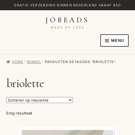
GRATIS VERZENDING BINNEN NEDERLAND VANAF €50
JOBEADS
Ga
Ga
door
naar
MADE BY JOKE
naar
de
MENU
navigatie
inhoud
HOME
HOME
WINKEL
PRODUCTEN GETAGGED “BRIOLETTE”
AFREKENEN
CATEGORIES
briolette
CONTACT
MIJN ACCOUNT
Enig resultaat
RETOURNEREN
TRANSLATE