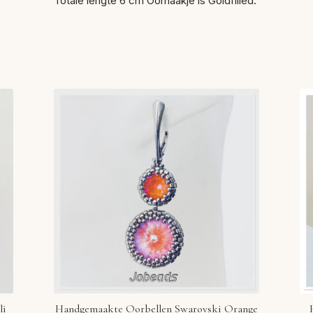
Totale lengte 6 cm Oorhaakje is Goldfilled.
li
Handgemaakte Oorbellen Swarovski Orange