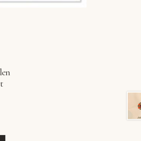
len
t