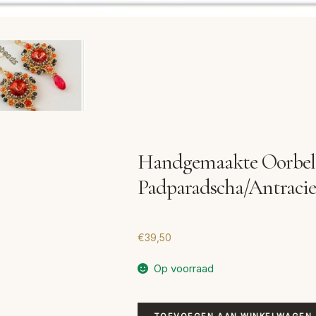
Handgemaakte Oorbel
Padparadscha/Antracie
€
39,50
Op voorraad
Handgemaakte
TOEVOEGEN AAN WINKELWAGEN