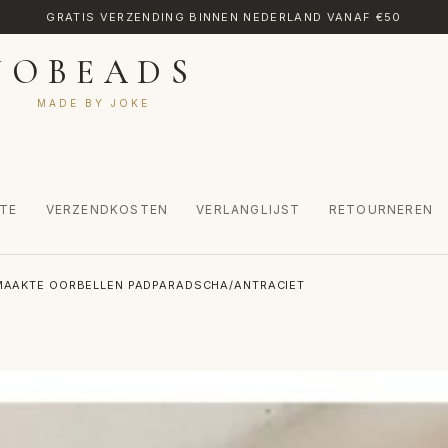
GRATIS VERZENDING BINNEN NEDERLAND VANAF €50
JOBEADS
MADE BY JOKE
TE
VERZENDKOSTEN
VERLANGLIJST
RETOURNEREN
CT
MIJN ACCOUNT
RETOURNEREN
TRANSLATE
VERLANGLIJST
AAKTE OORBELLEN PADPARADSCHA/ANTRACIET
INKEL
WINKELWAGEN