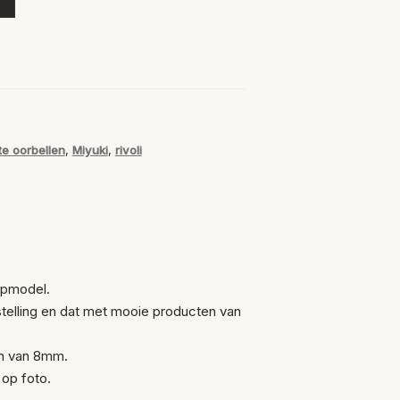
e oorbellen
,
Miyuki
,
rivoli
opmodel.
telling en dat met mooie producten van
on van 8mm.
 op foto.