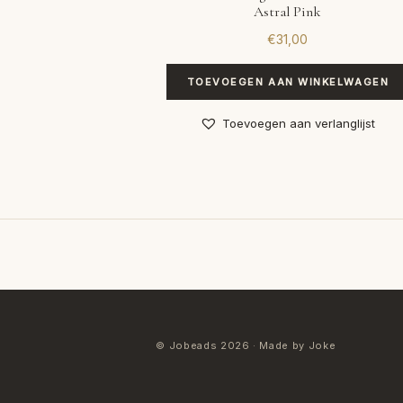
Astral Pink
€
31,00
TOEVOEGEN AAN WINKELWAGEN
Toevoegen aan verlanglijst
© Jobeads 2026 · Made by Joke