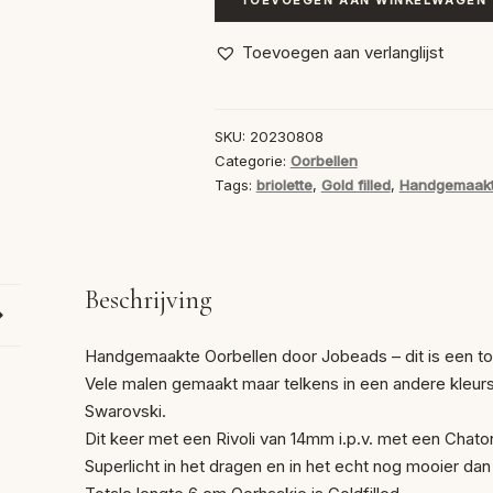
Oorbellen
Padparadscha/Antraciet
Toevoegen aan verlanglijst
aantal
SKU:
20230808
Categorie:
Oorbellen
Tags:
briolette
,
Gold filled
,
Handgemaakt
Beschrijving
Handgemaakte Oorbellen door Jobeads – dit is een t
Vele malen gemaakt maar telkens in een andere kleurs
Swarovski.
Dit keer met een Rivoli van 14mm i.p.v. met een Chat
Superlicht in het dragen en in het echt nog mooier dan