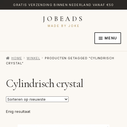
GRATIS VERZENDING BINNEN NEDERLAND VANAF €50
JOBEADS
Ga
Ga
door
naar
MADE BY JOKE
naar
de
MENU
navigatie
inhoud
HOME
HOME
WINKEL
PRODUCTEN GETAGGED “CYLINDRISCH
AFREKENEN
CRYSTAL”
CATEGORIES
Cylindrisch crystal
CONTACT
MIJN ACCOUNT
RETOURNEREN
Enig resultaat
TRANSLATE