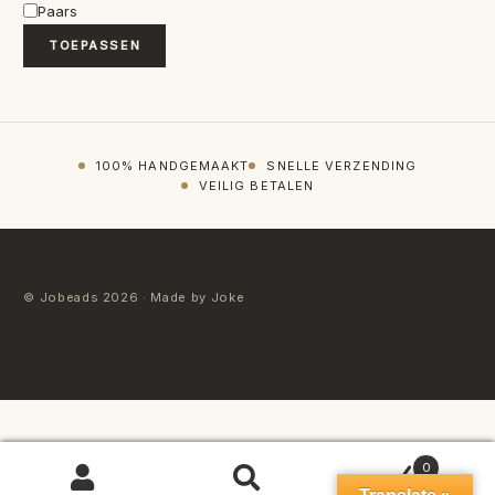
Kleur
Paars
TOEPASSEN
100% HANDGEMAAKT
SNELLE VERZENDING
VEILIG BETALEN
© Jobeads 2026 · Made by Joke
0
ZOEKEN
Zoeken