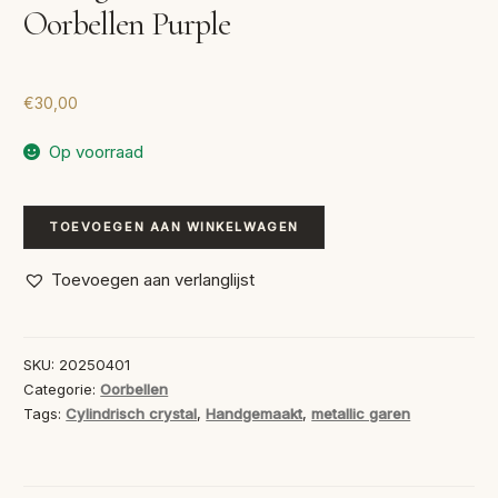
Oorbellen Purple
€
30,00
Op voorraad
Handgemaakte
TOEVOEGEN AAN WINKELWAGEN
Statement
Oorbellen
Toevoegen aan verlanglijst
Purple
aantal
SKU:
20250401
Categorie:
Oorbellen
Tags:
Cylindrisch crystal
,
Handgemaakt
,
metallic garen