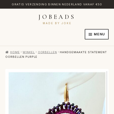
GRATIS VERZENDING BINNEN NEDERLAND VANAF €50
JOBEADS
Ga
Ga
door
naar
MADE BY JOKE
naar
de
MENU
navigatie
inhoud
HOME
HOME
WINKEL
OORBELLEN
HANDGEMAAKTE STATEMENT
AFREKENEN
OORBELLEN PURPLE
CATEGORIES
CONTACT
MIJN ACCOUNT
RETOURNEREN
TRANSLATE