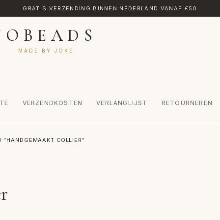
GRATIS VERZENDING BINNEN NEDERLAND VANAF €50
JOBEADS
MADE BY JOKE
TE
VERZENDKOSTEN
VERLANGLIJST
RETOURNEREN
CT
MIJN ACCOUNT
RETOURNEREN
TRANSLATE
VERLANGLIJST
 “HANDGEMAAKT COLLIER”
INKEL
WINKELWAGEN
er