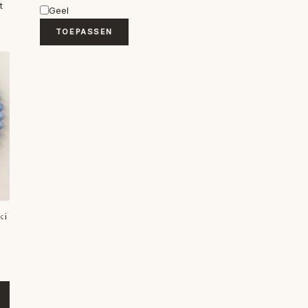
t
Geel
TOEPASSEN
ki