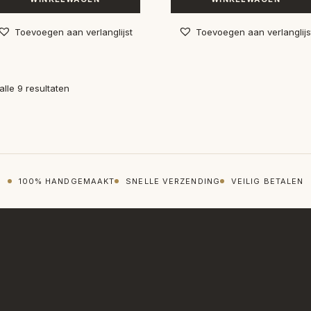
Toevoegen aan verlanglijst
Toevoegen aan verlanglijs
Gesorteerd
alle 9 resultaten
op
nieuwste
100% HANDGEMAAKT
SNELLE VERZENDING
VEILIG BETALEN