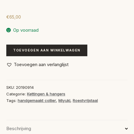
€
65,00
Op voorraad
Collier
TOEVOEGEN AAN WINKELWAGEN
Moroccan
aantal
Toevoegen aan verlanglijst
SKU:
20190914
Categorie:
Kettingen & hangers
Tags:
handgemaakt collier
,
Miyuki
,
Roestvrijstaal
Beschrijving