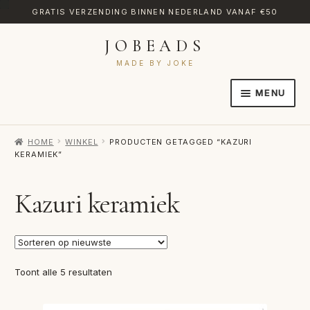
GRATIS VERZENDING BINNEN NEDERLAND VANAF €50
JOBEADS
Ga
Ga
door
naar
MADE BY JOKE
naar
de
MENU
navigatie
inhoud
HOME
HOME
WINKEL
PRODUCTEN GETAGGED “KAZURI
AFREKENEN
KERAMIEK”
CATEGORIES
Kazuri keramiek
CONTACT
MIJN ACCOUNT
RETOURNEREN
Gesorteerd
Toont alle 5 resultaten
op
TRANSLATE
nieuwste