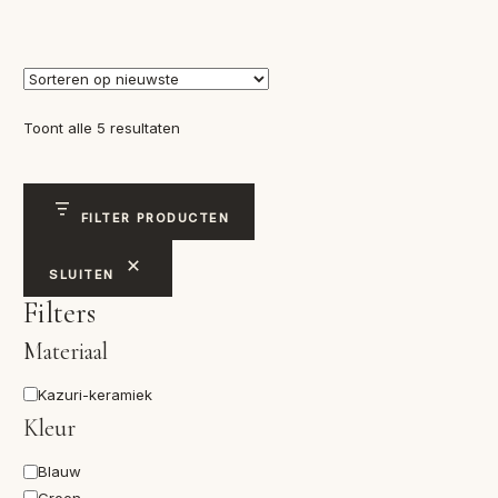
Gesorteerd
Toont alle 5 resultaten
op
nieuwste
FILTER PRODUCTEN
SLUITEN
Filters
Materiaal
Materiaal
Kazuri-keramiek
Kleur
Kleur
Blauw
Groen