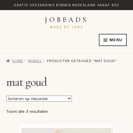
GRATIS VERZENDING BINNEN NEDERLAND VANAF €50
JOBEADS
Ga
Ga
door
naar
MADE BY JOKE
naar
de
MENU
navigatie
inhoud
HOME
HOME
WINKEL
PRODUCTEN GETAGGED “MAT GOUD”
AFREKENEN
CATEGORIES
mat goud
CONTACT
MIJN ACCOUNT
Gesorteerd
Toont alle 3 resultaten
RETOURNEREN
op
nieuwste
TRANSLATE