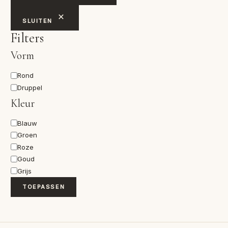
SLUITEN
Filters
Vorm
Vorm
Rond
Druppel
Kleur
Kleur
Blauw
Groen
Roze
Goud
Grijs
TOEPASSEN