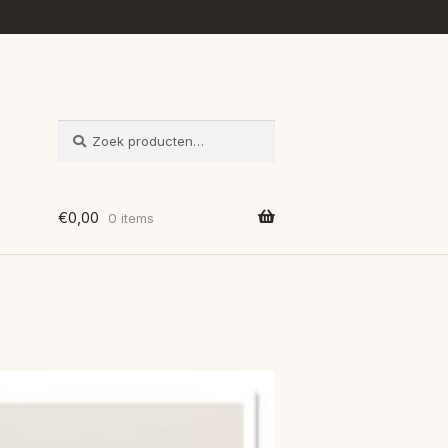
ZOEKEN
Zoeken
naar:
€
0,00
0 items