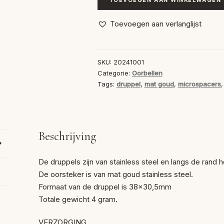
Druppels
met
Toevoegen aan verlanglijst
microspacers
en
mat
SKU:
20241001
gouden
Categorie:
Oorbellen
oorstekers
Tags:
druppel
,
mat goud
,
microspacers
aantal
Beschrijving
De druppels zijn van stainless steel en langs de rand 
De oorsteker is van mat goud stainless steel.
Formaat van de druppel is 38×30,5mm
Totale gewicht 4 gram.
VERZORGING