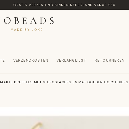
GRATIS VERZENDING BINNEN NEDERLAND VANAF €50
JOBEADS
MADE BY JOKE
TE
VERZENDKOSTEN
VERLANGLIJST
RETOURNEREN
CT
MIJN ACCOUNT
RETOURNEREN
TRANSLATE
VERLANGLIJST
AAKTE DRUPPELS MET MICROSPACERS EN MAT GOUDEN OORSTEKERS
INKEL
WINKELWAGEN