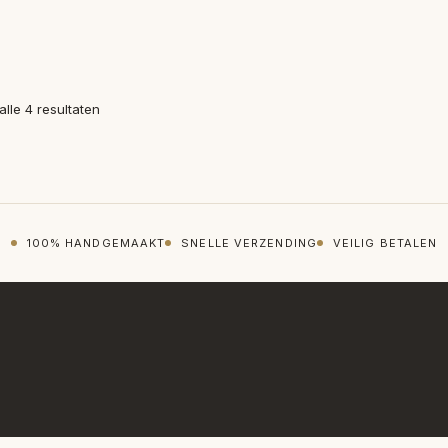
Gesorteerd
alle 4 resultaten
op
nieuwste
100% HANDGEMAAKT
SNELLE VERZENDING
VEILIG BETALEN