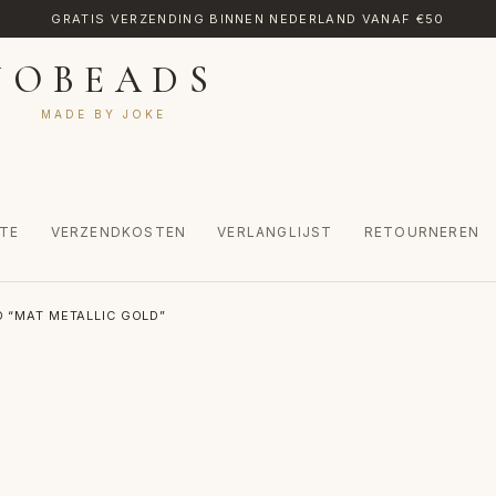
GRATIS VERZENDING BINNEN NEDERLAND VANAF €50
JOBEADS
MADE BY JOKE
TE
VERZENDKOSTEN
VERLANGLIJST
RETOURNEREN
CT
MIJN ACCOUNT
RETOURNEREN
TRANSLATE
VERLANGLIJST
 “MAT METALLIC GOLD”
INKEL
WINKELWAGEN