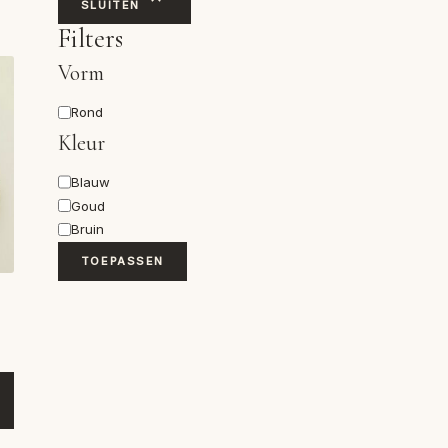
SLUITEN
Filters
Vorm
Vorm
Rond
Kleur
Kleur
Blauw
Goud
Bruin
TOEPASSEN