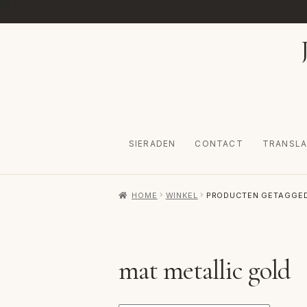
Ga
Ga
door
naar
naar
de
navigatie
inhoud
SIERADEN
CONTACT
TRANSLA
HOME
AFREKENEN
CATEGORIES
CONTA
HOME
WINKEL
PRODUCTEN GETAGGED
VERZENDKOSTEN
VOLG BESTELLING
W
mat metallic gold