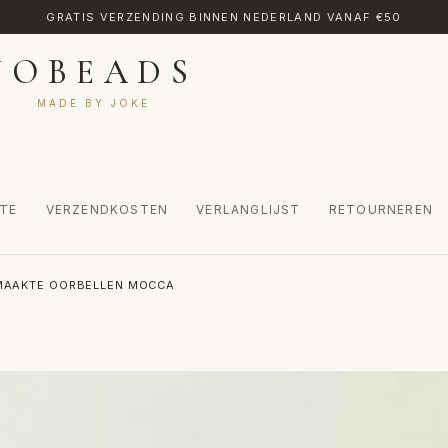
GRATIS VERZENDING BINNEN NEDERLAND VANAF €50
JOBEADS
MADE BY JOKE
TE
VERZENDKOSTEN
VERLANGLIJST
RETOURNEREN
CT
MIJN ACCOUNT
RETOURNEREN
TRANSLATE
VERLANGLIJST
AAKTE OORBELLEN MOCCA
INKEL
WINKELWAGEN