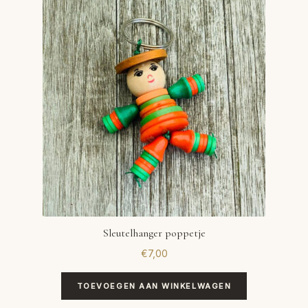
VERLANGLIJST
VERZENDKOSTEN
VOLG BESTELLING
WINKEL
WINKELWAGEN
Sleutelhanger poppetje
€
7,00
TOEVOEGEN AAN WINKELWAGEN