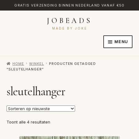
GRATIS VERZENDING BINNEN NEDERLAND VANAF €50
JOBEADS
Ga
Ga
door
naar
MADE BY JOKE
naar
de
MENU
navigatie
inhoud
HOME
HOME
WINKEL
PRODUCTEN GETAGGED
AFREKENEN
“SLEUTELHANGER”
CATEGORIES
sleutelhanger
CONTACT
MIJN ACCOUNT
RETOURNEREN
Gesorteerd
Toont alle 4 resultaten
op
TRANSLATE
nieuwste